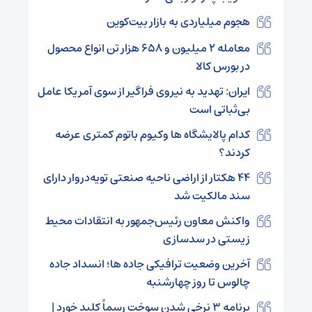
هجوم میلیاردی به بازار بیت‌کوین
معامله ۲ میلیون و ۶۵۸ هزار تن انواع محصول
در بورس کالا
ایران: تهدید به نیروی فراگیر از سوی آمریکا عامل
بی‌ثباتی است
کدام پالایشگاه ها وکیوم باتوم کمتری عرضه
کردند؟
۴۴ هکتار از اراضی ناحیه صنعتی تویه‌دروار دارای
سند مالکیت شد
واکنش معاون رئیس‌جمهور به انتقادات محیط
زیستی در سدسازی
آخرین وضعیت ترافیکی جاده ها؛ انسداد جاده
چالوس تا روز چهارشنبه
برنامه ۳ نرخی شدن سوخت رسماً کلید خورد |