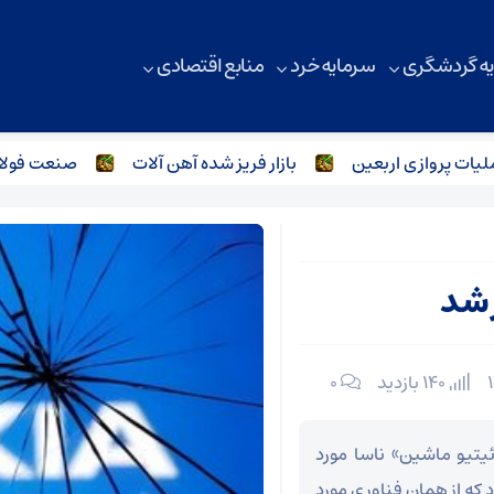
ه گردشگری
سرمایه خرد
منابع اقتصادی
پروازی اربعین
بازار فریز شده آهن آلات
صنعت فولاد و آه
 شد
140 بازدید
۰
یت IM-۲ شرکت «اینتوئیتیو ماشین» ناسا مورد
 که از همان فناوری مورد