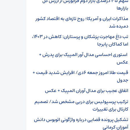
سهم ۳۵ درصدی بازار دوم فرابورس از ارزش کل
بازارها
مذاکرات ایران و آمریکا؛ روح تازه‌ای به اقتصاد کشور
دمیده شد
تب داغ مهاجرت پزشکان و پرستاران: کاهش در ۱۴۰۳،
اما کماکان پابرجا
استوری احساسی مدال آور المپیک برای پدرش +
عکس
قیمت طلا امروز جمعه ۶دی/ افرایش شدید قیمت +
جدول
اتفاق عجیب برای مدال آوران المپیک + عکس
ترکیب پرسپولیس برای دربی مشخص شد/ تصمیم
کارتال برای تغییرات
تشکیل پرونده قضایی درباره واژگونی اتوبوس دانش
آموزان کرمانی