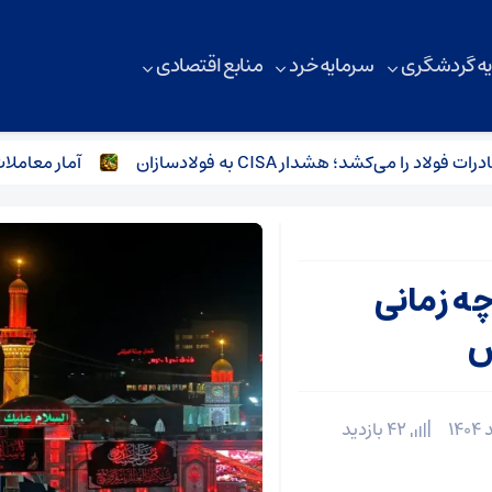
ه گردشگری
سرمایه خرد
منابع اقتصادی
می‌کشد؛ هشدار CISA به فولادسازان
آمار معاملات زنجیره فولاد در
چه زمانی
ش
42 بازدید