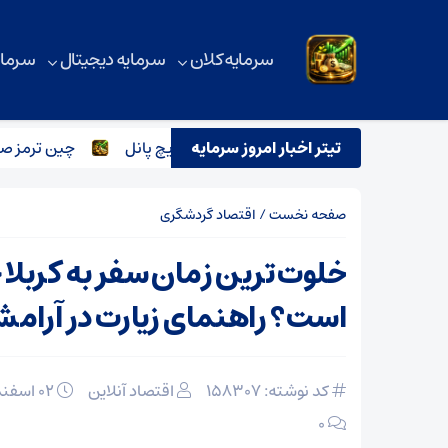
سرمایه کلان
سرمایه دیجیتال
سرمای
تیتر اخبار امروز سرمایه
یست شرکت‌های تولید کننده ساندویچ پانل
چین ترمز صادرات فولاد را 
صفحه نخست
/
اقتصاد گردشگری
خلوت ترین زمان سفر به کربلا 
است؟ راهنمای زیارت در آرام
کد نوشته: 158307
اقتصاد آنلاین
۰۲ اسفند ۱۴۰۴
۰