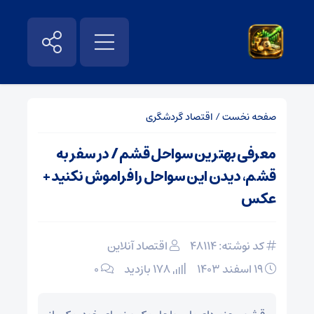
صفحه نخست
/
اقتصاد گردشگری
معرفی بهترین سواحل قشم / در سفر به
قشم، دیدن این سواحل را فراموش نکنید +
عکس
کد نوشته: 48114
اقتصاد آنلاین
۱۹ اسفند ۱۴۰۳
178 بازدید
۰