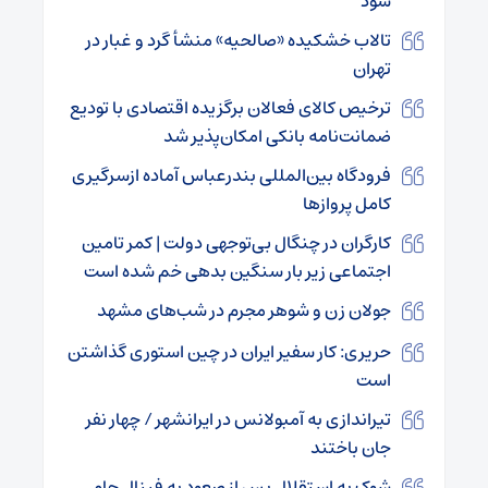
شود
تالاب خشکیده «صالحیه» منشأ گرد و غبار در
تهران
ترخیص کالای فعالان برگزیده اقتصادی با تودیع
ضمانت‌نامه بانکی امکان‌پذیر شد
فرودگاه بین‌المللی بندرعباس آماده ازسرگیری
کامل پروازها
کارگران در چنگال بی‌توجهی دولت | کمر تامین
اجتماعی زیر بار سنگین بدهی‌ خم شده است
جولان زن و شوهر مجرم در شب‌های مشهد
حریری: کار سفیر ایران در چین استوری گذاشتن
است
تیراندازی به آمبولانس در ایرانشهر / چهار نفر
جان باختند
شوک به استقلال پس از صعود به فینال جام