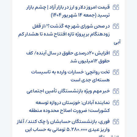
قیمت امروز دلار و ارز در بازار آزاد | چشم بازار
ترسید (جمعه ۱۴ شهریور ۱۴۰۴)
در صحن شورای شهر چه گذشت؟/از قفل
زودهنگام بر پروژه تازه افتتاح شده تا هشدار کم
آبی
افزایش ۲۰درصدی حقوق در سال آینده/ کف
حقوق ۱۲میلیون شد
تخت روانچی: خسارات وارده به تاسیسات
هسته‌ای جدی است
خبر مهم ویژه بازنشستگان تأمین اجتماعی
نماینده آبادان: خوزستان دروازه توسعه
کشوراست؛ ضرورت اصلاح محدوده منطقه
فوری، بازنشستگان حسابشان را چک کنند/ آغاز
واریز عیدی ۵.۲۸۰.۰۰۰ تومانی به حساب این