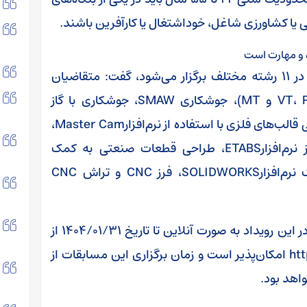
 یا کشاورزی شاغل، خوداشتغال یا کارآفرین باشند.
 و مهارت است
معاون وزیر با بیان اینکه این دوره از مسابقات در ۱۱ رشته مختلف برگزار می‌شود، گفت: متقاضیان
می‌توانند در یکی از رشته‌های بازرسی جوش(VT، PT و MT)، جوشکاری SMAW، جوشکاری با گاز
محافظCO2، جوشکاری با گاز محافظ آرگون، طراحی قالب‌های فلزی با استفاده از نرم‌افزارMaster Cam،
برنامه‌نویسیPLC، طراحی سازه‌ها با استفاده از نرم‌افزارETABS، طراحی قطعات صنعتی به کمک
نرم‌افزارCATIA، طراحی قطعات صنعتی به کمک نرم‌افزارSOLIDWORKS، فرز CNC و تراش CNC
به گفته محمدی، ثبت‌نام متقاضیان برای شرکت در این رویداد به صورت آنلاین تا تاریخ ۱۴۰۴/۰۱/۳۱ از
طریق آدرس https://skill.irantvto.ir/iwsc_1404 امکان‌پذیر است و زمان برگزاری این مسابقات از