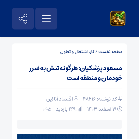
صفحه نخست
/
کار، اشتغال و تعاون
مسعود پزشکیان: هرگونه تنش به ضرر
خودمان و منطقه است
کد نوشته: 48216
اقتصاد آنلاین
۱۹ اسفند ۱۴۰۳
149 بازدید
۰