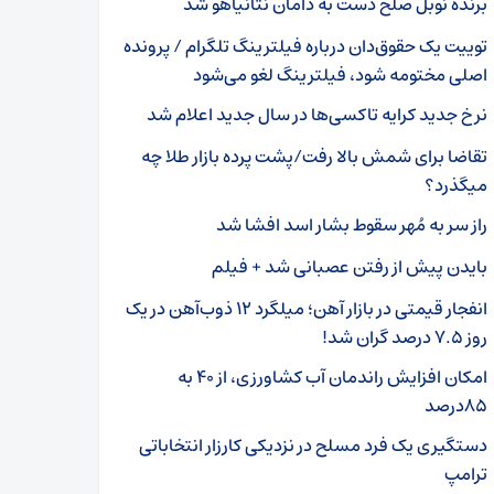
برنده نوبل صلح دست به دامان نتانیاهو شد
توییت یک حقوق‌دان درباره فیلترینگ تلگرام / پرونده
اصلی مختومه شود، فیلترینگ لغو می‌شود
نرخ جدید کرایه تاکسی‌ها در سال جدید اعلام شد
تقاضا برای شمش بالا رفت/پشت پرده بازار طلا چه
میگذرد؟
راز سر به مُهر سقوط بشار اسد افشا شد
بایدن پیش از رفتن عصبانی شد + فیلم
انفجار قیمتی در بازار آهن؛ میلگرد ۱۲ ذوب‌آهن در یک
روز ۷.۵ درصد گران شد!
امکان افزایش راندمان آب کشاورزی، از ۴۰ به
۸۵درصد
دستگیری یک فرد مسلح در نزدیکی کارزار انتخاباتی
ترامپ