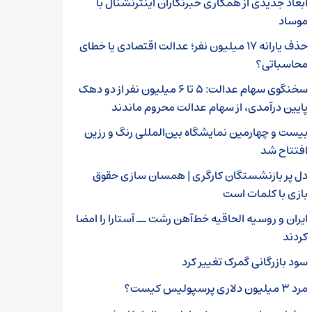
ابعاد جدیدی از همکاری خبرنگاران اینترنشنال با
موساد
حذف یارانه ۱۷ میلیون نفر؛ عدالت اقتصادی یا خطای
محاسباتی؟
سخنگوی سهام عدالت: ۵ تا ۶ میلیون نفر از دو دهک
پایین درآمدی، از سهام عدالت محروم ماندند
بیست و چهارمین نمایشگاه بین‌المللی رنگ و رزین
افتتاح شد
دل پر بازنشستگان کارگری | همسان سازی حقوق
بازی با کلمات است
ایران و روسیه الحاقیه خط‌آهن رشت ــ آستارا را امضا
کردند
سود بازرگانی گمرک تغییر کرد
مرد ۳ میلیون دلاری پرسپولیس کیست؟