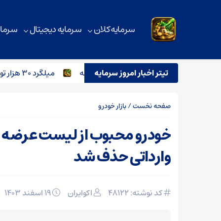
سرمایه کلان
سرمایه دیجیتال
سرمای
 بازار آهن در روزهای پرتنش خاورمیانه
تیتر اخبار امروز سرمایه
میلگرد ۳۰ هزار تومانی وارد بازار می‌شود؟
صفحه نخست
/
بازار خودرو
خودرو محبوب از لیست عرضه 
وارداتی حذف شد
کد نوشته: 48122
اکوایران
۱۹ اسفند ۱۴۰۳