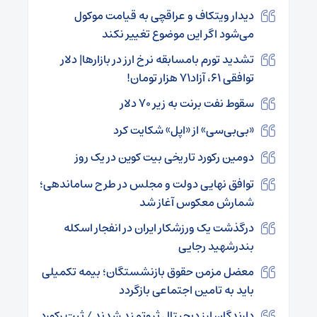
دیدار ویتکاف و عراقچی به قیامت موکول
می‌شود اگر این موضوع تغییر نکند
تشدید تورم بامسابقه نرخ ارز در بازارها| دلار
توافقی ۶۱، آزاد۷۱ هزار تومان!
سقوط نفت برنت به زیر ۷۰ دلار
«بی‌بی‌سی» از «اپل» شکایت کرد
دومین رکورد تاریخی بیت کوین در یک روز
توافق نهایی دولت و مجلس در طرح ساماندهی؛
شمارش معکوس آغاز شد
درگذشت یک ورزشکار ایران در انفجار اسکله
بندرشهید رجایی
معضل مزمن حقوق بازنشستگان؛ بیمه تکمیلی
باید به تامین اجتماعی بازگردد
دارندگان ارز دیجیتال ثروتمند شدند / ثبت رکورد