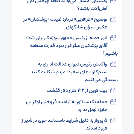
زمستان امسال می‌تواند نقطه چرخش بازار
آهن‌آلات باشد؟
توضیح «عراقچی» درباره غیبت «پزشکیان» در
عکس سران شانگهای
این جمله از رئیس جمهور سوژه کاربران شد/
آقای پزشکیان مگر قرار نبود قدرت منطقه
باشیم؟
واکنش رئیس دیوان عدالت اداری به
سیم‌کارت‌های سفید؛ مردم شکایت کنند
رسیدگی می‌کنیم
بیت کوین از ۱۲۲ هزار دلار گذشت
حمله یک سناتور به ترامپ: فروختن اوکراین
جایزه نوبل ندارد
۵ پرواز به دلیل شرایط نامساعد جوی در شیراز
فرود آمدند