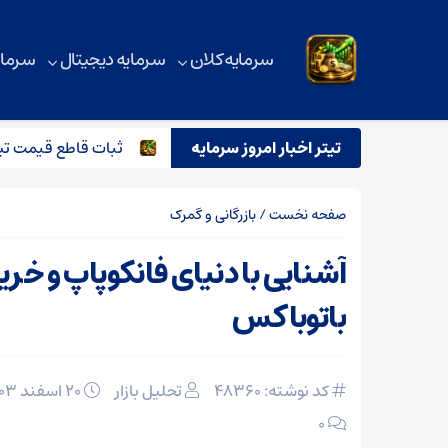
سرمایه کلان
سرمایه دیجیتال
سرمای
یل هنیه و تاثیر آن بر بازار آهن آلات
تیتر اخبار امروز سرمایه
ثبات قاطع قیمت تیرآهن در ب
صفحه نخست
/
بازرگانی و گمرک
آشنایی با دنیای فانکوپاپ و خری
باتوباکس
کد نوشته: 48360
تحلیل بازار
۲۰ اسفند ۱۴۰۳
۰