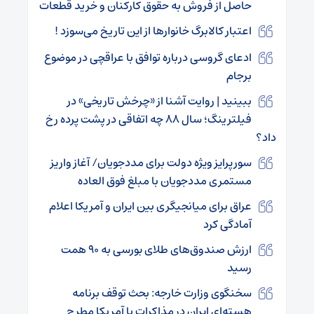
حاصل از فروش به حقوق کارکنان و خرید قطعات
اعتبار کالابرگ خانوارها از این تاریخ می‌سوزد !
ادعای گروسی درباره توافق با عراقچی در موضوع
برجام
ببینید | روایت آشنا از «چرخش تاریخی» در
فیلترینگ؛ سال ۸۸ چه اتفاقی در پشت پرده رخ
داد؟
سورپرایز ویژه دولت برای مددجویان/ آغاز واریز
مستمری مددجویان با مبلغ فوق العاده
عراق برای میانجیگری بین ایران و آمریکا اعلام
آمادگی کرد
ارزش صندوق‌های طلای بورسی به ۹۰ همت
رسید
سخنگوی وزارت خارجه: بحث توقف برنامه
هسته‌ای ایران در مذاکرات با آمریکا مطرح