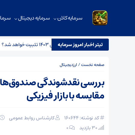
سرمایه کلان
سرمایه دیجیتال
سرمای
آیا قیمت آهن ‌آلات در ماه‌ های پایانی ۱۴۰۳ تثبیت خواهد شد؟
تیتر اخبار امروز سرمایه
صفحه نخست
/
ارزدیجیتال
بررسی نقدشوندگی صندوق‌های 
مقایسه با بازار فیزیکی
کد نوشته: 160644
کارشناس روابط عمومی
30 بازدید
۰