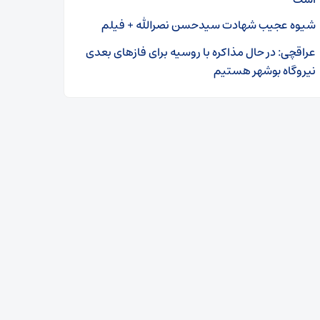
شیوه عجیب شهادت سیدحسن نصرالله + فیلم
عراقچی: در حال مذاکره با روسیه برای فازهای بعدی
نیروگاه بوشهر هستیم