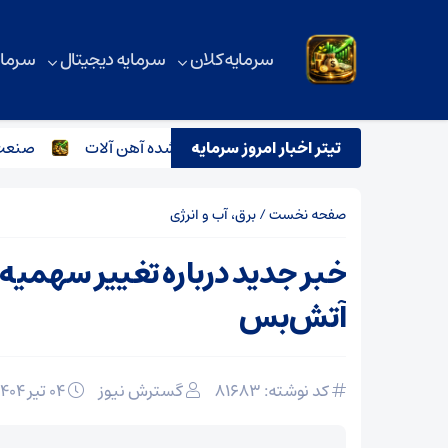
سرمایه کلان
سرمایه دیجیتال
سرمای
لیات پروازی اربعین
تیتر اخبار امروز سرمایه
بازار فریز شده آهن آلات
صنعت فولاد
صفحه نخست
/
برق، آب و انرژی
خبر جدید درباره تغییر سهمی
آتش‌بس
کد نوشته: 81683
گسترش نیوز
۰۴ تیر ۱۴۰۴