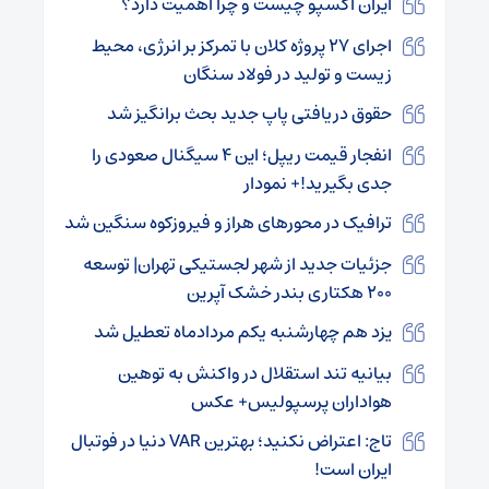
ایران اکسپو چیست و چرا اهمیت دارد؟
اجرای ۲۷ پروژه کلان با تمرکز بر انرژی، محیط
زیست و تولید در فولاد سنگان
حقوق دریافتی پاپ جدید بحث برانگیز شد
انفجار قیمت ریپل؛ این ۴ سیگنال صعودی را
جدی بگیرید!+ نمودار
ترافیک در محورهای هراز و فیروزکوه سنگین شد
جزئیات جدید از شهر لجستیکی تهران| توسعه
۲۰۰ هکتاری بندر خشک آپرین
یزد هم چهارشنبه یکم مردادماه تعطیل شد
بیانیه تند استقلال در واکنش به توهین
هواداران پرسپولیس+ عکس
تاج: اعتراض نکنید؛ بهترین VAR دنیا در فوتبال
ایران است!