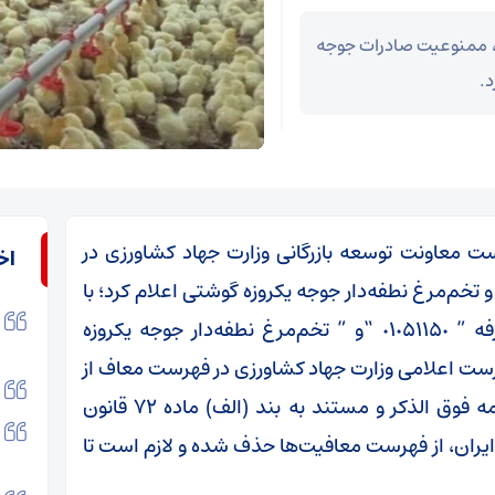
ت، ممنوعیت صادرات جوجه
د.
ست معاونت توسعه بازرگانی وزارت جهاد کشاورزی در
اخ
م‌مرغ نطفه‌دار جوجه یکروزه گوشتی اعلام کرد؛ با
توجه به اینکه “جوجه یکروزه گوشتی” با کد تعرفه ” ٠١٠۵١١۵٠ “و ” تخم‌مرغ نطفه‌دار جوجه یکروزه
٠۴٠٧١١ “که قبلا طبق فهرست اعلامی وزارت جهاد کشاورزی در فهرست معاف از
ممنوعیت صادراتی قرار گرفته بود؛ لیکن طبق نامه فوق الذکر و مستند به بند (الف) ماده ٧٢ قانون
ران، از فهرست معافیت‌ها حذف شده و لازم است تا