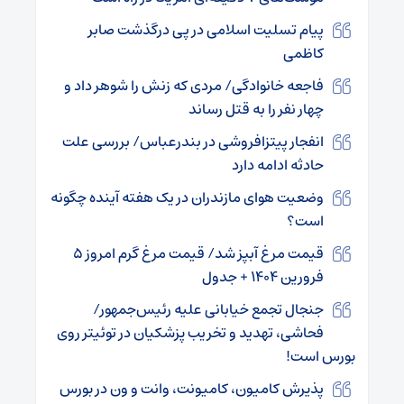
پیام تسلیت اسلامی در پی درگذشت صابر
کاظمی
فاجعه خانوادگی/ مردی که زنش را شوهر داد و
چهار نفر را به قتل رساند
انفجار پیتزافروشی در بندرعباس/ بررسی علت
حادثه ادامه دارد
وضعیت هوای مازندران در یک هفته آینده چگونه
است؟
قیمت مرغ آبپز شد/ قیمت مرغ گرم امروز ۵
فرورین ۱۴۰۴ + جدول
جنجال تجمع خیابانی علیه رئیس‌جمهور/
فحاشی، تهدید و تخریب پزشکیان در توئیتر روی
بورس است!
پذیرش کامیون، کامیونت، وانت و ون در بورس