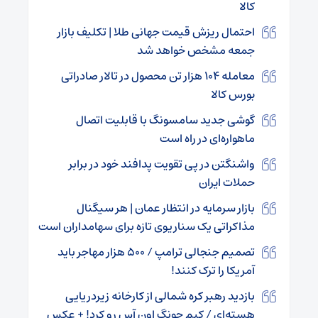
کالا
احتمال ریزش قیمت جهانی طلا | تکلیف بازار
جمعه مشخص خواهد شد
معامله ۱۰۴ هزار تن محصول در تالار صادراتی
بورس کالا
گوشی جدید سامسونگ با قابلیت اتصال
ماهواره‌ای در راه است
واشنگتن در پی تقویت پدافند خود در برابر
حملات ایران
بازار سرمایه در انتظار عمان | هر سیگنال‌
مذاکراتی یک سناریوی تازه برای سهامداران است
تصمیم جنجالی ترامپ / ۵۰۰ هزار مهاجر باید
آمریکا را ترک کنند!
بازدید رهبر کره شمالی از کارخانه زیردریایی
هسته‌ای / کیم جونگ اون آس رو کرد! + عکس