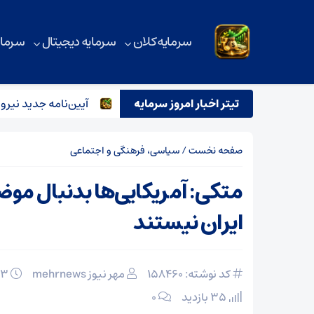
سرمایه کلان
سرمایه دیجیتال
سرمای
ل وضعیت نیروهای شرکتی انجام نشد؟
تیتر اخبار امروز سرمایه
آیین‌نامه جدید نیروهای 
صفحه نخست
/
سیاسی، فرهنگی و اجتماعی
متکی: آمریکایی‌ها بدنبال مو
ایران نیستند
کد نوشته: 158460
مهر نیوز mehrnews
۰۳ اسفند ۱۴۰۴
35 بازدید
۰