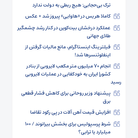
ترک بی‌حجابی: هیچ ربطی به دولت ندارد
کاملا هریس در «هاوایی» پیروز شد + عکس
عملکرد درخشان بیت‌کوین در کنار رشد چشمگیر
طلای جهانی
فیلترینگ اینستاگرام، مانع مالیات‌ گرفتن از
اینفلوئنسرها شد!
انجام ۷۰ میلیون متر مکعب لایروبی از بنادر
کشور| ایران به خودکفایی در عملیات لایروبی
رسید
پیشنهاد وزیر روحانی برای کاهش فشار قطعی
برق
افزایش قیمت آهن آلات در پی رکود تقاضا
شرط پرسپولیس برای بخشش بیرانوند / ۱۰۰
میلیارد یا ترابی؟