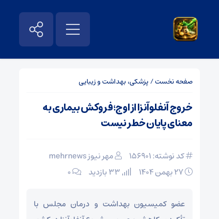
صفحه نخست
/
پزشکی، بهداشت و زیبایی
خروج آنفلوآنزا از اوج؛ فروکش بیماری به
معنای پایان خطر نیست
کد نوشته: 156901
مهر نیوز mehrnews
۲۷ بهمن ۱۴۰۴
33 بازدید
۰
عضو کمیسیون بهداشت و درمان مجلس با