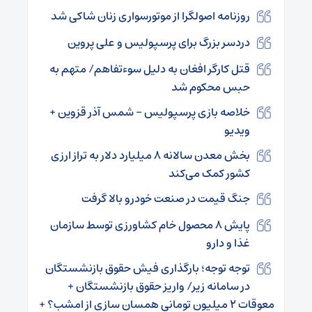
روزنامه اصولگرا از موتورسواری زنان شاکی شد
دردسر بزرگ برای پرسپولیس و علی پروین
قتل کارگر افغان به دلیل سوءتفاهم/ متهم به
حبس محکوم شد
خلاصه بازی پرسپولیس – شمس آذر قزوین +
ویدیو
بخش معدن سالانه ۸ میلیارد دلار به تراز ارزی
کشور کمک می‌کند
جنگ قیمت در صنعت خودرو بالا گرفت
پایش ۸ محصول خام کشاورزی توسط سازمان
غذا و دارو
توجه توجه؛ بارگذاری فیش حقوق بازنشستگان
در سامانه زیر/ واریز حقوق بازنشستگان +
معوقات ۲ میلیون تومانی همسان سازی از امشب؟ +