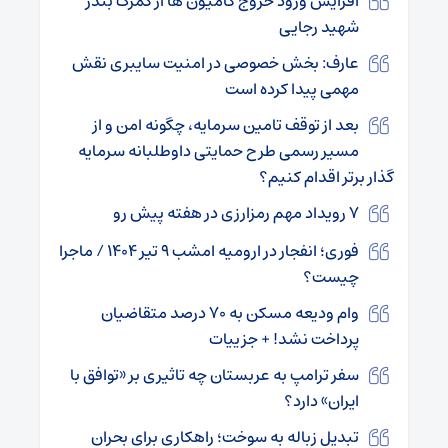
افزایش ورود خروج کامیون ها از گمرک بندر
شهید رجایی
عارف: بخش خصوصی در امنیت سایبری نقش
مهمی پیدا کرده است
بعد از توقف تامین سرمایه، چگونه امن و از
مسیر رسمی طرح حمایتی داوطلبانه سرمایه
گذار برتر اقدام کنیم؟
۷ رویداد مهم رمزارزی در هفته پیش رو
فوری؛ انفجار در ارومیه امشب ۹ تیر ۱۴۰۴ / ماجرا
چیست؟
وام ودیعه مسکن به ۷۰ درصد متقاضیان
پرداخت نشد! + جزییات
سفر ترامپ به عربستان چه تاثیری بر «توافق با
ایران» دارد؟
تبدیل زباله به سوخت؛ راهکاری برای بحران