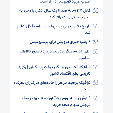
جنوب غرب: گردوغبار در راه است
قاتل ۳۷ ساله بعد از یک سال انکار، بالاخره به
قتل پسر جوان اعتراف کرد
تاریخ دقیق دربی پرسپولیس و استقلال اعلام
شد
۶ بمب خبری درویش برای پرسپولیس
اظهارات سخنگوی دولت درباره تامین کالا‌های
اساسی
شاهکار تحسین برانگیز دولت پزشکیان | رکورد
تاریخی برای اقتصاد کشور
ترافیک پرحجم در هراز| جاده‌های مازندران لغزنده
است
گزارش روزانه بورس ۵ آبان/ طلاییها در صف
فروش سهام صف خرید