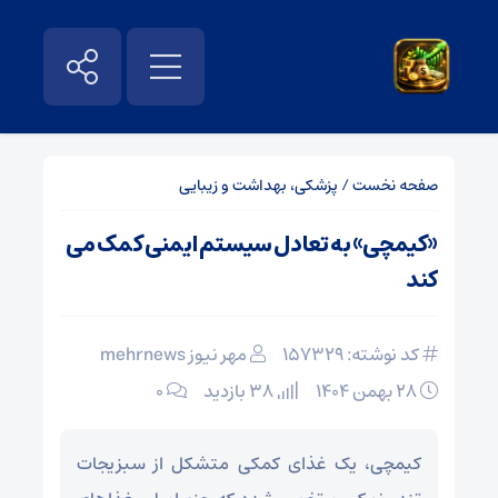
صفحه نخست
/
پزشکی، بهداشت و زیبایی
«کیمچی» به تعادل سیستم ایمنی کمک می
کند
کد نوشته: 157329
مهر نیوز mehrnews
۲۸ بهمن ۱۴۰۴
38 بازدید
۰
کیمچی، یک غذای کمکی متشکل از سبزیجات