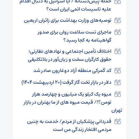
حمله پیش‌دستانه / آیا اسرائیل به دنبال اقدام
علیه تاسیسات اتمی ایران است؟
توصیه‌های وزارت بهداشت برای زائران اربعین
ماجرای تست سلامت روان برای صدور
گواهینامه به کجا رسید؟
اختلاف تأمین اجتماعی و نهادهای نظارتی؛
حقوق کارگران سخت و زیان‌آور در بلاتکلیفی
ﻛﺪ ﮔﻤﺮکی ﻣﻨﻄﻘﻪ آزاد دوﻏﺎرون صادر شد
دلار در بازار تخت گاز گرفت (۲۰ اردیبهشت ۱۴۰۴)
میوه یک کیلو یک میلیون و چهارصد هزار
تومن؟!/ قیمت میوه های از ما بهتران در بازار
تهران
قدردانی پزشکیان از مردم/ خدمت به چنین
مردمی افتخار زندگی من است