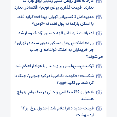
کارخانه های روغن کشی رغبتی برای واردات
ندارند| قیمت گذاری روغن توجیه اقتصادی ندارد
مدیرعامل تاکسیرانی تهران: پرداخت کرایه فقط
با اسکن بارکد؛ نه پول نقد، نه «تومن»
اعترافات تازه قاتل الهه حسین‌نژاد خبرساز شد
راز معاملات پررونق مسکن بدون سند در تهران /
چرا خریداران به املاک قولنامه‌ای جذب
می‌شوند؟
ترکیب پرسپولیس برای دیدار با هوادار اعلام شد
شکست «حکومت نظامی» در کره جنوبی/ جنگ با
کره شمالی کلید خورد؟
۵ هزار و ۶۱۶ متقاضی زنجانی در صف وام ازدواج
هستند
قیمت جدید دلار اعلام شد | جدول نرخ ارز ۱۴
اردیبهشت