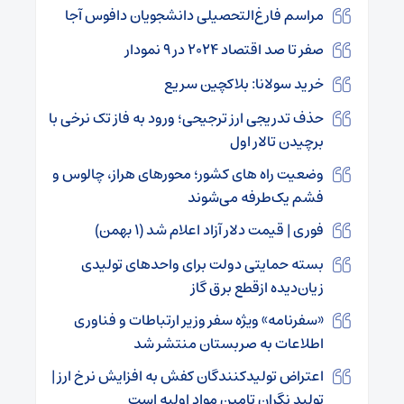
مراسم فارغ‌التحصیلی دانشجویان دافوس آجا
صفر تا صد اقتصاد ۲۰۲۴ در ۹ نمودار
خرید سولانا: بلاکچین سریع
حذف تدریجی ارز ترجیحی؛ ورود به فاز تک نرخی با
برچیدن تالار اول
وضعیت راه های کشور؛ محورهای هراز، چالوس و
فشم یک‌طرفه می‌شوند
فوری | قیمت دلار آزاد اعلام شد (۱ بهمن)
بسته حمایتی دولت برای واحدهای تولیدی
زیان‌دیده ازقطع برق گاز
«سفرنامه» ویژه سفر وزیر ارتباطات و فناوری
اطلاعات به صربستان منتشر شد
اعتراض تولیدکنندگان کفش به افزایش نرخ ارز |
تولید نگران تامین مواد اولیه است