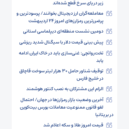
زیر دریای سرخ قطع شده‌اند
معاملعه‌گران ارز دیجیتال بخوانند/ پرسودترین و
پرضررترین رمزارزهای امروز ۲۴ اردیبهشت
دومین نشست منطقه‌ای دیپلماسی استانی
پیش بینی قیمت دلار با سیگنال شدید ریزشی
تخت‌روانچی: غنی‌سازی باید در خاک ایران ادامه
یابد
توقیف شناور حامل ۳۰ هزار لیتر سوخت قاچاق
در خلیج فارس
الزام این مشترکان به نصب کنتور هوشمند
آخرین وضعیت بازار رمزارزها در جهان/ احتمال
لغو قانون ممنوعیت معاملات بورس بیت‌کوین
در بریتانیا
قیمت امروز طلا و سکه اعلام شد