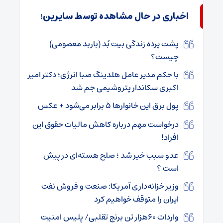
اخباری در حال مشاهده توسط سایرین؛
پشت پرده زندگی بیت بُد (باربد معصومی)
چیست؟
با حکم مدیر عامل هلدینگ صبا انرژی؛ دکتر امیر
اکبری سکاندار پتروشیمی جم شد
پول برق این خانوار‌ها ۵ برابر می‌شود + عکس
درخواست مهم درباره کاهش مالیات حقوق این
افراد!
عدو سبب خیر شد ؛ صلح هسته‌ای در پیش
است ؟
وزیر خزانه‌داری آمریکا: صنعت و فروش نفت
ایران را متوقف خواهیم کرد
واردات ۶۰هزار تن برنج تقلبی/ پلیس امنیت