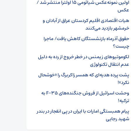
اولین نمونه‌عکس شیائومی ۱۵ اولترا منتشر شد /
عکس
هیات اقتصادی اقلیم کردستان عراق از آبادان و
خرمشهر بازدید می‌کنند
حقوق آذرماه بازنشستگان کاهش یافت/ ماجرا
چیست؟
لکوموتیوهای زیمنس در خطر خروج از رده به دلیل
عدم انتقال تکنولوژی
پشت پرده هدیه‌ای که همسر زاکربرگ را «خوشحال
نکرد»!
وحشت اسرائیل از فروش جنگنده‌های F-۳۵ به
ترکیه!
پیام همبستگی امارات با ایران در پی انفجار در بندر
شهید رجایی