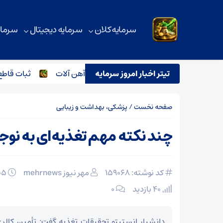
سرمایه کلان
سرمایه دیجیتال
سرمای
تیتر اخبار امروز سرمایه
ترور اسماعیل هنیه و تاثیر آن بر بازار آهن آلات
ثبات قاطع قیمت
صفحه نخست
/
پزشکی، بهداشت و زیبایی
چند نکته مهم تغذیه‌ای به نوجوا
کد نوشته: 159068
مهر نیوز mehrnews
۰۵ اسفند ۱۴۰۴
40 بازدید
۰
دانشیار انستیتو تحقیقات تغذیه گفت: تأمین کالر