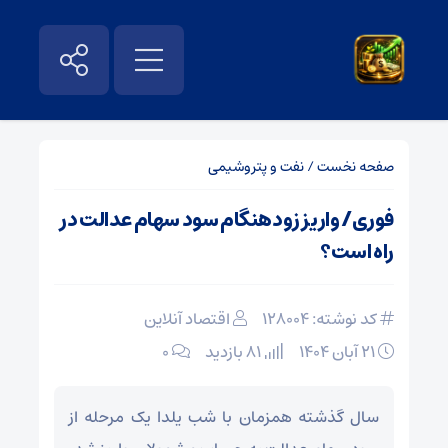
صفحه نخست
/
نفت و پتروشیمی
فوری/ واریز زودهنگام سود سهام عدالت در
راه است؟
کد نوشته: 128004
اقتصاد آنلاین
۲۱ آبان ۱۴۰۴
81 بازدید
۰
سال گذشته همزمان با شب یلدا یک مرحله از