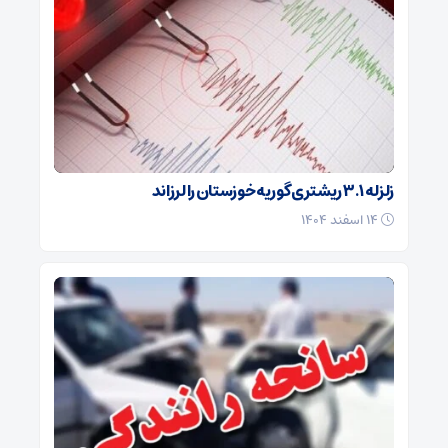
زلزله ۳.۱ ریشتری گوریه خوزستان را لرزاند
۱۴ اسفند ۱۴۰۴