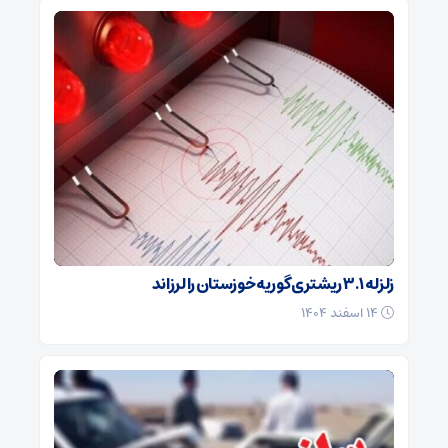
زلزله ۳.۱ ریشتری گوریه خوزستان را لرزاند
۱۴ اسفند ۱۴۰۴