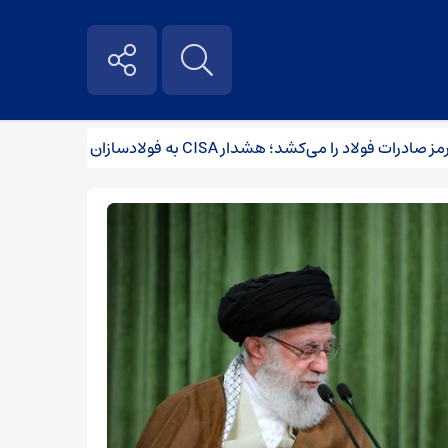
لاد را می‌کشد؛ هشدار CISA به فولادسازان
آمار معاملات زنجیره 