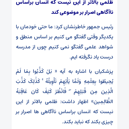
ظلمی بالاتر از این نیست که انسان براساس
ناآگاهی اصرار بر موضوعی کند
رئیس جمهور خاطرنشان کرد: ما حتی خودمان با
یکدیگر وقتی گفتگو می کنیم بر اساس منطق و
شواهد علمی گفتگو نمی کنیم چون از مدرسه
درست یاد نگرفته ایم.
پزشکیان با اشاره به آیه « بَلْ کَذَّبُوا بِمَا لَمْ
یُحِیطُوا بِعِلْمِهِ وَلَمَّا یَأْتِهِمْ تَأْوِیلُهُ ۚ کَذَٰلِکَ کَذَّبَ
الَّذِینَ مِنْ قَبْلِهِمْ ۖ فَانْظُرْ کَیْفَ کَانَ عَاقِبَهُ
الظَّالِمِینَ» اظهار داشت: ظلمی بالاتر از این
نیست که انسان براساس ناآگاهی ها اصرار بر
چیزی بکند که نباید بکند.