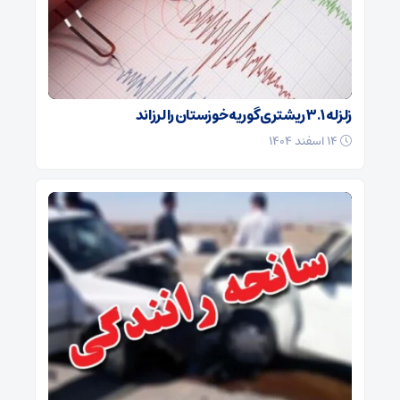
زلزله ۳.۱ ریشتری گوریه خوزستان را لرزاند
۱۴ اسفند ۱۴۰۴