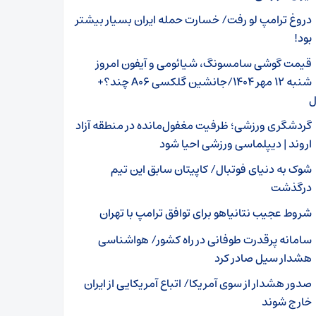
دروغ ترامپ لو رفت/ خسارت حمله ایران بسیار بیشتر
بود!
قیمت گوشی سامسونگ، شیائومی و آیفون امروز
شنبه ۱۲ مهر ۱۴۰۴/جانشین گلکسی A۰۶ چند؟+
ل
گردشگری ورزشی؛ ظرفیت مغفول‌مانده در منطقه آزاد
اروند | دیپلماسی ورزشی احیا شود
شوک به دنیای فوتبال/ کاپیتان سابق این تیم
درگذشت
شروط عجیب نتانیاهو برای توافق ترامپ با تهران
سامانه پرقدرت طوفانی در راه کشور/ هواشناسی
هشدار سیل صادر کرد
صدور هشدار از سوی آمریکا/ اتباع آمریکایی از ایران
خارج شوند