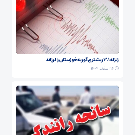
زلزله ۳.۱ ریشتری گوریه خوزستان را لرزاند
۱۴ اسفند ۱۴۰۴