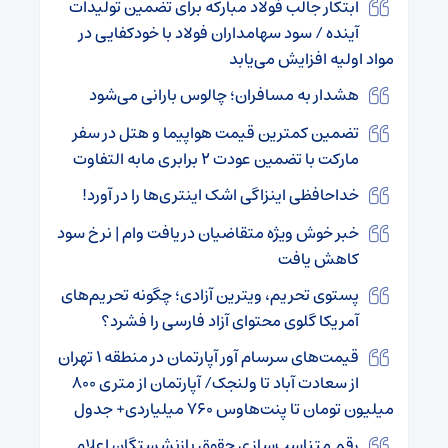
ابتکار جالب فولاد مبارکه برای تضمین تولیدات
آینده / سود سهامداران فولاد با خودکفایی در
مواد اولیه افزایش می‌یابد
هشدار به مسافران؛ چالوس بارانی می‌شود
تضمین کمترین قیمت هواپیما و هتل در سفر
مارکت با تضمین عودت ۲ برابری مابه التفاوت
خداحافظی اینزاگی اشک اینتری‌ها را در آورد!
خبر خوش ویژه متقاضیان دریافت وام | نرخ سود
کاهش یافت
پستوی تحریم، ویترین آزادی؛ چگونه تحریم‌های
آمریکا گلوی محتوای آزاد فارسی را فشرد؟
قیمت‌های سرسام آور آپارتمان در منطقه ۱ تهران
از سعادت آباد تا ولنجک/ آپارتمان از متری ۸۰۰
میلیون تومان تا پنت‌هاوس ۷۶۰ میلیاردی+ جدول
رقم متناسب‌سازی حقوق بازنشستگان اعلام