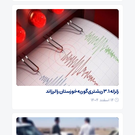
زلزله ۳.۱ ریشتری گوریه خوزستان را لرزاند
۱۴ اسفند ۱۴۰۴