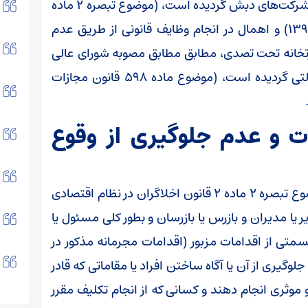
ایفای تعهدات ارزی و قاچاق ارز توسط مالک گروه شرکت‌های دبش گردیده است، (موضوع تبصره ۲ ماده
۲ قانون اخلال گران در نظام اقتصادی مصوب ۱۳۹۶) و اهمال در انجام وظایف قانونی از طریق عدم
رتخانه تحت تصدی، مطابق مطابق مصوبه شورای عالی
هماهنگی اقتصادی، که موجب تضییع اموال دولتی گردیده است، (موضوع ماده ۵۹۸ قانون مجازات
 و عدم جلوگیری از وقوع
در مورد اتهامی اول سیدرضا فاطمی امین که موضوع تبصره ۲ ماده ۲ قانون اخلاگران در نظام اقتصادی
ا مدیران و بازرس یا بازرسان و بطور کلی مسئول یا
قسمتی از اقدامات مزبور (اقدامات مجرمانه مذکور در
وگیری از آن یا آگاه ساختن افراد یا مقاماتی که قادر
موثری انجام دهند و کسانی که از انجام تکلیف مقرر