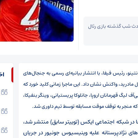
حوادث شب گذشته بازی رئال
انتینو، رئیس فیفا، با انتشار بیانیه‌ای رسمی به جنجال‌های
اخ
ل مادرید، واکنش نشان داد. این ماجرا زمانی کلید خورد که
ف لیگ قهرمانان اروپا، جانلوکا پریستیانی، وینگر بنفیکا،
اقی که منجر به توقف موقت مسابقه توسط تیم داوری شد.
یفا در شبکه اجتماعی ایکس (توییتر سابق) منتشر شد،
ای نژادپرستانه علیه وینیسیوس جونیور در جریان