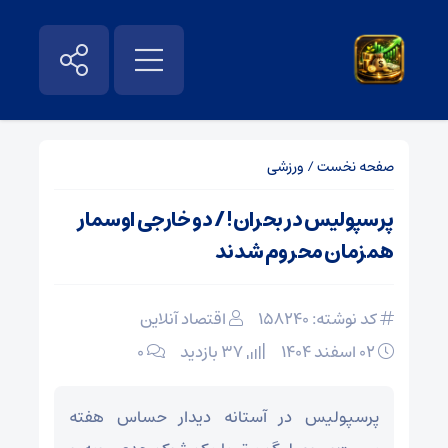
صفحه نخست
/
ورزشی
پرسپولیس در بحران! / دو خارجی اوسمار
همزمان محروم شدند
کد نوشته: 158240
اقتصاد آنلاین
۰۲ اسفند ۱۴۰۴
37 بازدید
۰
پرسپولیس در آستانه دیدار حساس هفته