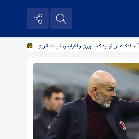
ا؛ کاهش تولید کشاورزی و افزایش قیمت انرژی
بارش‌های سیل‌آسا در راه ۳ استان؛ هشدار بار