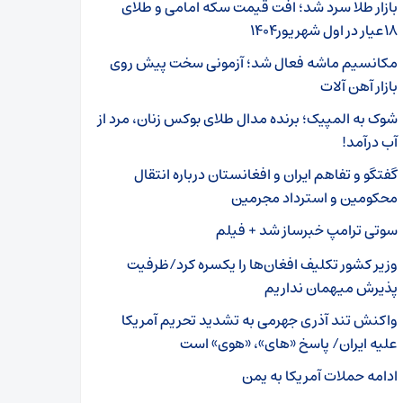
بازار طلا سرد شد؛ افت قیمت سکه امامی و طلای
۱۸عیار در اول شهریور۱۴۰۴
مکانسیم ماشه فعال شد؛ آزمونی سخت پیش روی
بازار آهن آلات
شوک به المپیک؛ برنده مدال طلای بوکس زنان، مرد از
آب درآمد!
گفتگو و تفاهم ایران و افغانستان درباره انتقال
محکومین و استرداد مجرمین
سوتی ترامپ خبرساز شد + فیلم
وزیر کشور تکلیف افغان‌ها را یکسره کرد/ظرفیت
پذیرش میهمان نداریم
واکنش تند آذری جهرمی به تشدید تحریم آمریکا
علیه ایران/ پاسخ «های»، «هوی» است
ادامه حملات آمریکا به یمن