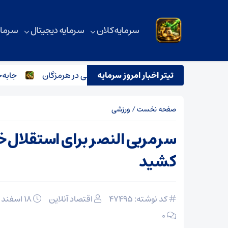
سرمایه کلان
سرمایه دیجیتال
سرمای
راج بیش از ۵ میلیون تن مواد معدنی در هرمزگان
تیتر اخبار امروز سرمایه
جابه‌جایی
صفحه نخست
/
ورزشی
سرمربی النصر برای استقلال 
کشید
کد نوشته: 47495
اقتصاد آنلاین
۱۸ اسفند ۱۴۰۳
۰