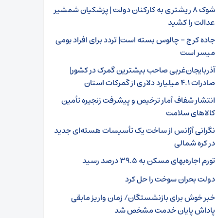
شوک ۸ ریشتری به کارکنان دولت | پزشکیان شمشیر
عدالت را کشید
جاده کرج – چالوس بسته است| تردد برای افراد بومی
میسر است
آذربایجان‌غربی صاحب بیشترین گمرک در کشور|
صادرات ۴.۱ میلیارد دلاری از گمرکات استان
انتشار شفاف آمار ترخیص و پیشرفت زنجیره تأمین
کالاهای سلامت
نگرانی آژانس از ساخت یک تأسیسات هسته‌ای جدید
در کره شمالی
تورم اجاره‌بهای مسکن به ۳۹.۵ درصد رسید
دولت بحران سوخت را حل کرد
خبر خوش برای بازنشستگان/ زمان واریز مابقی
پاداش پایان خدمت مشخص شد