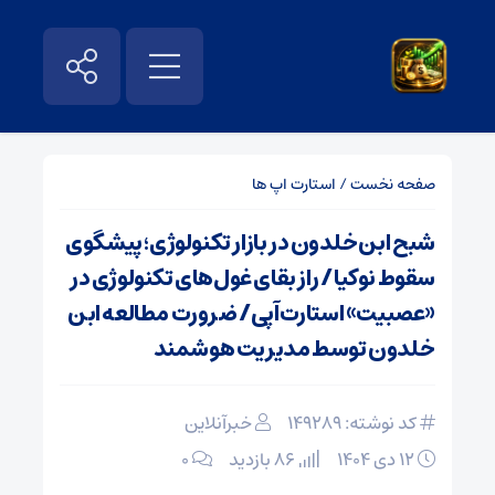
صفحه نخست
/
استارت اپ ها
شبح ابن‌خلدون در بازار تکنولوژی؛ پیشگوی
سقوط نوکیا / راز بقای غول‌های تکنولوژی در
«عصبیت» استارت‌آپی/ ضرورت مطالعه ابن
خلدون توسط مدیریت هوشمند
کد نوشته: 149289
خبرآنلاین
۱۲ دی ۱۴۰۴
86 بازدید
۰