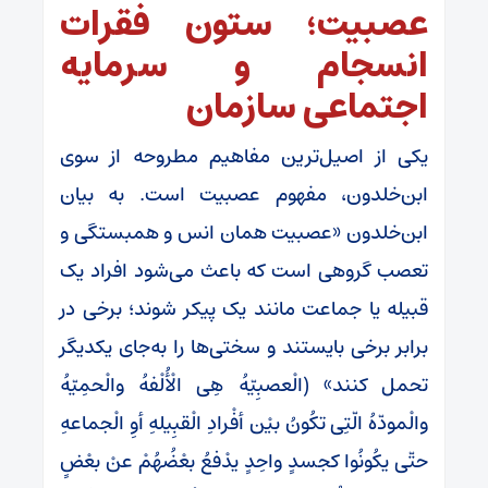
عصبیت؛ ستون فقرات
انسجام و سرمایه
اجتماعی سازمان
یکی از اصیل‌ترین مفاهیم مطروحه از سوی
ابن‌خلدون، مفهوم عصبیت است. به بیان
ابن‌خلدون «عصبیت همان انس و همبستگی و
تعصب گروهی است که باعث می‌شود افراد یک
قبیله یا جماعت مانند یک پیکر شوند؛ برخی در
برابر برخی بایستند و سختی‌ها را به‌جای یکدیگر
تحمل کنند» (الْعصبِیّهُ هِی الْأُلْفهُ والْحمِیّهُ
والْمودّهُ الّتِی تکُونُ بیْن أفْرادِ الْقبِیلهِ أوِ الْجماعهِ
حتّی یکُونُوا کجسدٍ واحِدٍ یدْفعُ بعْضُهُمْ عنْ بعْضٍ