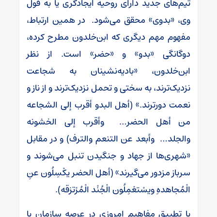
تیم‌های جدید دارای روحیه ایجادگری یا به قول
وی، «بدوی» محقق می‌شود. در همین ارتباط،
مفهوم مهم دیگری که ابن‌خلدون مطرح کرده،
دوگانگی «بدو» و «حضر» است. از نظر
ابن‌خلدون، «بادیه‌نشینان به شجاعت
نزدیک‌ترند، به سختی و تحمل نزدیک‌ترند و از ناز و
نعمت دورترند.» (أهل البدو أقرب إلی الشجاعه
من أهل الحضر… وأقرب إلی الخشونه
والجلد… وأبعد عن التنعم والترف) و در مقابل
«شهری‌ها از جهاد و جنگیدن تنبل می‌شوند و
سرباز مزدور می‌گیرند» (أهل الحضر یکْسِلُون عنِ
الْمُجاهدهِ ویسْتعْمِلُون الْجُنْد الْمُرْتزقه).
با تطبیق مفاهیم امروزی در عرصه سازمان با