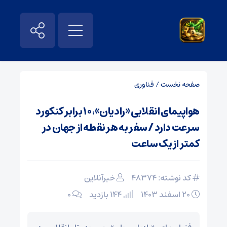
صفحه نخست
/
فناوری
هواپیمای انقلابی «رادیان»، ۱۰ برابر کنکورد
سرعت دارد / سفر به هر نقطه از جهان در
کمتر از یک ساعت
کد نوشته: 48374
خبرآنلاین
۲۰ اسفند ۱۴۰۳
144 بازدید
۰