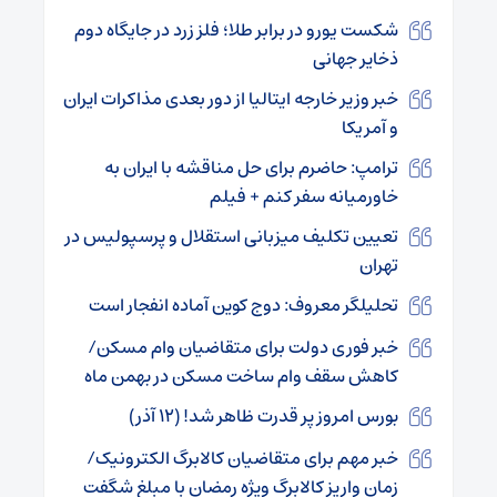
شکست یورو در برابر طلا؛ فلز زرد در جایگاه دوم
ذخایر جهانی
خبر وزیر خارجه ایتالیا از دور بعدی مذاکرات ایران
و آمریکا
ترامپ: حاضرم برای حل مناقشه با ایران به
خاورمیانه سفر کنم + فیلم
تعیین تکلیف میزبانی استقلال و پرسپولیس در
تهران
تحلیلگر معروف: دوج کوین آماده انفجار است
خبر فوری دولت برای متقاضیان وام مسکن/
کاهش سقف وام ساخت مسکن در بهمن ماه
بورس امروز پر قدرت ظاهر شد! (۱۲ آذر)
خبر مهم برای متقاضیان کالابرگ الکترونیک/
زمان واریز کالابرگ ویژه رمضان با مبلغ شگفت