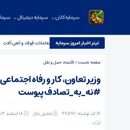
سرمایه کلان
سرمایه دیجیتال
سرمای
تیتر اخبار امروز سرمایه
رسی آماری بورس کالا؛ رکود سنگین بر معاملات فولاد و آهن آلات
صفحه نخست
/
اقتصاد حمل و نقل
وزیر تعاون، کار و رفاه اجتماعی
#نه_به_تصادف پیوست
کد نوشته: 47597
تحلیل بازار
۱۸ اسفند ۱۴۰۳
۰